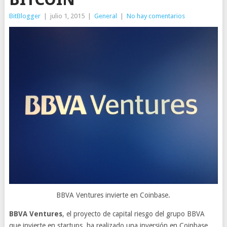
BitBlogger
|
julio 1, 2015
|
General
|
No hay comentarios
BBVA Ventures invierte en Coinbase.
BBVA Ventures
, el proyecto de capital riesgo del grupo BBVA
que invierte en startups, ha realizado una inversión en Coinbase,