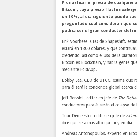
Pronosticar el precio de cualquier 
Bitcoin, cuyo precio fluctúa salva
un 10%, al día siguiente puede cae
preguntado cuál consideran que ser
podría ser el gran conductor del m
Erik Voorhees, CEO de Shapeshift, esti
estará en 1800 dólares, y que continuar
creciendo, así como el uso de la platafo
Bitcoin es Blockchain, y habrá gente q
mediante FoldApp.
Bobby Lee, CEO de BTCC, estima que ron
para él será la conciencia global acerca d
Jeff Berwick, editor en jefe de
The Dollar
conductores para él serán el colapso de 
Tuur Demeester, editor en jefe de
Adam
dice que será más alto que hoy en día.
Andreas Antonopoulos, experto en Bitcoi