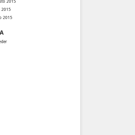
sto 2015
o 2015
io 2015
A
eder