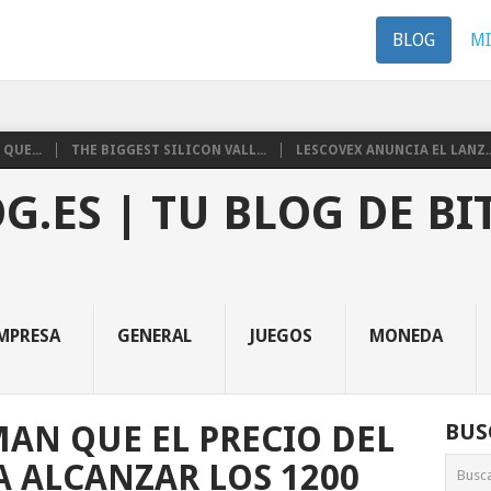
BLOG
M
QUE...
THE BIGGEST SILICON VALL...
LESCOVEX ANUNCIA EL LANZ..
G.ES | TU BLOG DE BI
MPRESA
GENERAL
JUEGOS
MONEDA
MAN QUE EL PRECIO DEL
BUS
A ALCANZAR LOS 1200