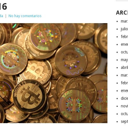
16
ARC
da
|
No hay comentarios
mar
juli
feb
ene
oct
may
abr
mar
feb
ene
dic
nov
oct
sep