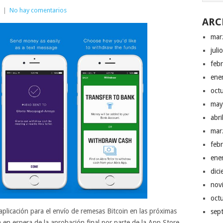
|
No hay comentarios
ARC
mar
juli
feb
ene
oct
may
abr
mar
feb
ene
dic
nov
oct
plicación para el envío de remesas Bitcoin en las próximas
sep
en espera de la aprobación final por parte de la App Store