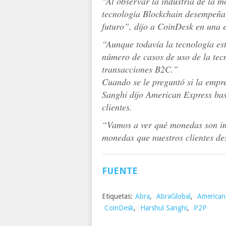
“Al observar la industria de la m
tecnología Blockchain desempeñar
futuro”, dijo a CoinDesk en una e
“Aunque todavía la tecnología es
número de casos de uso de la tec
transacciones B2C.”
Cuando se le preguntó si la empre
Sanghi dijo American Express basa
clientes.
“Vamos a ver qué monedas son im
monedas que nuestros clientes des
FUENTE
Etiquetas:
Abra
,
AbraGlobal
,
American
CoinDesk
,
Harshul Sanghi
,
P2P