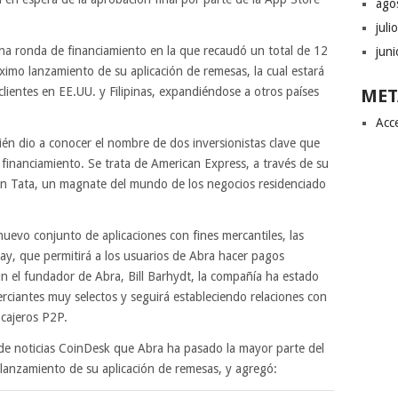
ago
juli
na ronda de financiamiento en la que recaudó un total de 12
jun
ximo lanzamiento de su aplicación de remesas, la cual estará
clientes en EE.UU. y Filipinas, expandiéndose a otros países
MET
Acc
én dio a conocer el nombre de dos inversionistas clave que
 financiamiento. Se trata de American Express, a través de su
tan Tata, un magnate del mundo de los negocios residenciado
uevo conjunto de aplicaciones con fines mercantiles, las
ay, que permitirá a los usuarios de Abra hacer pagos
ún el fundador de Abra, Bill Barhydt, la compañía ha estado
rciantes muy selectos y seguirá estableciendo relaciones con
 cajeros P2P.
l de noticias CoinDesk que Abra ha pasado la mayor parte del
lanzamiento de su aplicación de remesas, y agregó: