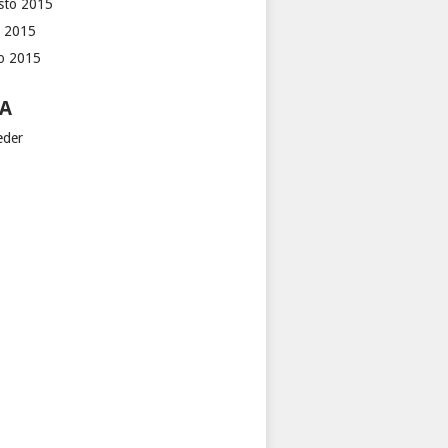
sto 2015
o 2015
io 2015
A
eder