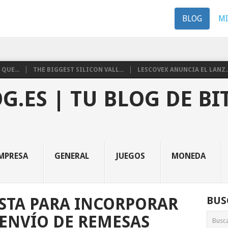
BLOG
M
QUE...
THE BIGGEST SILICON VALL...
LESCOVEX ANUNCIA EL LANZ..
G.ES | TU BLOG DE BI
MPRESA
GENERAL
JUEGOS
MONEDA
ISTA PARA INCORPORAR
BUS
 ENVÍO DE REMESAS