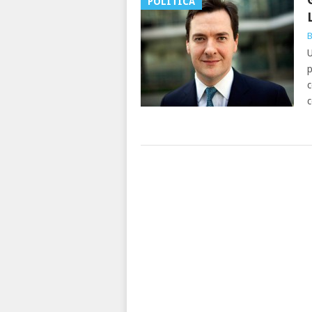
POLÍTICA
B
U
p
c
c
NAVEGACIÓN
DE
POSTS