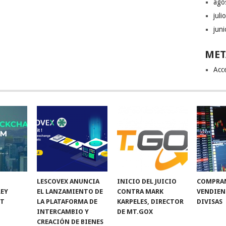
ago
juli
jun
MET
Acc
LESCOVEX ANUNCIA
INICIO DEL JUICIO
COMPRA
LEY
EL LANZAMIENTO DE
CONTRA MARK
VENDIEN
NT
LA PLATAFORMA DE
KARPELES, DIRECTOR
DIVISAS
INTERCAMBIO Y
DE MT.GOX
CREACIÓN DE BIENES