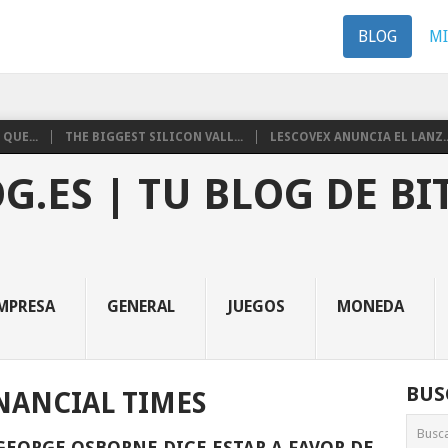
BLOG
M
QUE...
THE BIGGEST SILICON VALL...
LESCOVEX ANUNCIA EL LANZ..
G.ES | TU BLOG DE BI
MPRESA
GENERAL
JUEGOS
MONEDA
BUS
NANCIAL TIMES
GEORGE OSBORNE DICE ESTAR A FAVOR DE