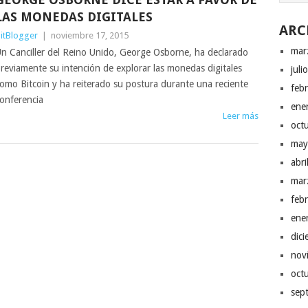
LAS MONEDAS DIGITALES
ARC
itBlogger
|
noviembre 17, 2015
mar
n Canciller del Reino Unido, George Osborne, ha declarado
reviamente su intención de explorar las monedas digitales
juli
omo Bitcoin y ha reiterado su postura durante una reciente
feb
onferencia
ene
Leer más
oct
may
abr
mar
feb
ene
dic
nov
oct
sep