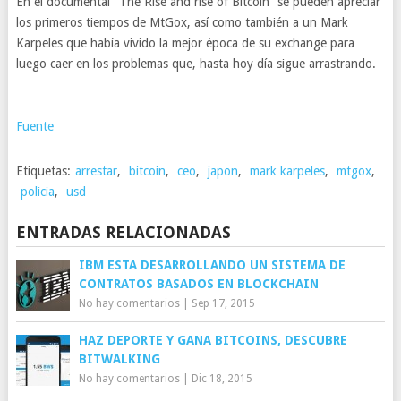
En el documental “The Rise and rise of Bitcoin” se pueden apreciar
los primeros tiempos de MtGox, así como también a un Mark
Karpeles que había vivido la mejor época de su exchange para
luego caer en los problemas que, hasta hoy día sigue arrastrando.
Fuente
Etiquetas:
arrestar
,
bitcoin
,
ceo
,
japon
,
mark karpeles
,
mtgox
,
policia
,
usd
ENTRADAS RELACIONADAS
IBM ESTA DESARROLLANDO UN SISTEMA DE
CONTRATOS BASADOS EN BLOCKCHAIN
No hay comentarios
|
Sep 17, 2015
HAZ DEPORTE Y GANA BITCOINS, DESCUBRE
BITWALKING
No hay comentarios
|
Dic 18, 2015