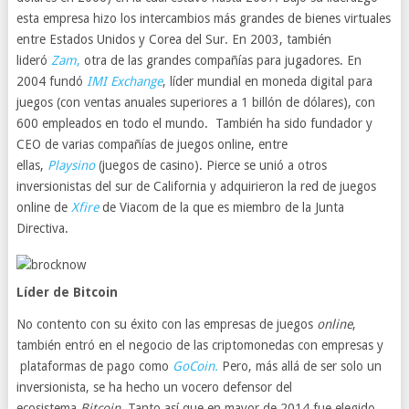
esta empresa hizo los intercambios más grandes de bienes virtuales
entre Estados Unidos y Corea del Sur. En 2003, también
lideró
Zam
,
otra de las grandes compañías para jugadores. En
2004 fundó
IMI Exchange
, líder mundial en moneda digital para
juegos (con ventas anuales superiores a 1 billón de dólares), con
600 empleados en todo el mundo. También ha sido fundador y
CEO de varias compañías de juegos online, entre
ellas,
Playsino
(juegos de casino). Pierce se unió a otros
inversionistas del sur de California y adquirieron la red de juegos
online de
Xfire
de Viacom de la que es miembro de la Junta
Directiva.
Líder de Bitcoin
No contento con su éxito con las empresas de juegos
online
,
también entró en el negocio de las criptomonedas con empresas y
plataformas de pago como
GoCoin.
Pero, más allá de ser solo un
inversionista, se ha hecho un vocero defensor del
ecosistema
Bitcoin.
Tanto así que en mayor de 2014 fue elegido