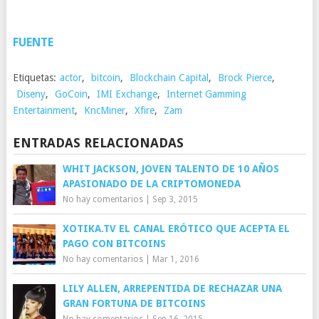
FUENTE
Etiquetas:
actor
,
bitcoin
,
Blockchain Capital
,
Brock Pierce
,
Diseny
,
GoCoin
,
IMI Exchange
,
Internet Gamming
Entertainment
,
KncMiner
,
Xfire
,
Zam
ENTRADAS RELACIONADAS
WHIT JACKSON, JOVEN TALENTO DE 10 AÑOS
APASIONADO DE LA CRIPTOMONEDA
No hay comentarios
|
Sep 3, 2015
XOTIKA.TV EL CANAL ERÓTICO QUE ACEPTA EL
PAGO CON BITCOINS
No hay comentarios
|
Mar 1, 2016
LILY ALLEN, ARREPENTIDA DE RECHAZAR UNA
GRAN FORTUNA DE BITCOINS
No hay comentarios
|
Sep 16, 2015