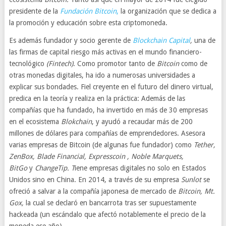
presidente de la
Fundación Bitcoin
,
la organización que se dedica a
la promoción y educación sobre esta criptomoneda.
Es además fundador y socio gerente de
Blockchain Capital
,
una de
las firmas de capital riesgo más activas en el mundo financiero-
tecnológico
(Fintech)
. Como promotor tanto de
Bitcoin
como de
otras monedas digitales, ha ido a numerosas universidades a
explicar sus bondades. Fiel creyente en el futuro del dinero virtual,
predica en la teoría y realiza en la práctica: Además de las
compañías que ha fundado, ha invertido en más de 30 empresas
en el ecosistema
Blokchain
, y ayudó a recaudar más de 200
millones de dólares para compañías de emprendedores. Asesora
varias empresas de Bitcoin (de algunas fue fundador) como
Tether,
ZenBox, Blade Financial, Expresscoin , Noble Marquets,
BitGo
y
ChangeTip. T
iene empresas digitales no solo en Estados
Unidos sino en China.
En 2014, a través de su empresa
Sunlot
se
ofreció a salvar a la compañía japonesa de mercado de
Bitcoin, Mt.
Gox,
la cual se declaró en bancarrota tras ser supuestamente
hackeada (un escándalo que afectó notablemente el precio de la
moneda ese año).