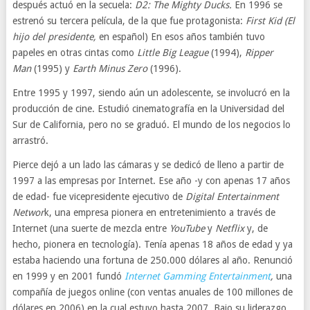
después actuó en la secuela:
D2: The Mighty Ducks.
En 1996 se
estrenó su tercera película, de la que fue protagonista:
First Kid (El
hijo del presidente,
en español) En esos años también tuvo
papeles en otras cintas como
Little Big League
(1994),
Ripper
Man
(1995) y
Earth Minus Zero
(1996).
Entre 1995 y 1997, siendo aún un adolescente, se involucró en la
producción de cine. Estudió cinematografía en la Universidad del
Sur de California, pero no se graduó. El mundo de los negocios lo
arrastró.
Pierce dejó a un lado las cámaras y se dedicó de lleno a partir de
1997 a las empresas por Internet. Ese año -y con apenas 17 años
de edad- fue vicepresidente ejecutivo de
Digital Entertainment
Networ
k, una empresa pionera en entretenimiento a través de
Internet (una suerte de mezcla entre
YouTube
y
Netflix
y, de
hecho, pionera en tecnología). Tenía apenas 18 años de edad y ya
estaba haciendo una fortuna de 250.000 dólares al año. Renunció
en 1999 y en 2001 fundó
Internet Gamming Entertainment
,
una
compañía de juegos online (con ventas anuales de 100 millones de
dólares en 2006) en la cual estuvo hasta 2007. Bajo su liderazgo